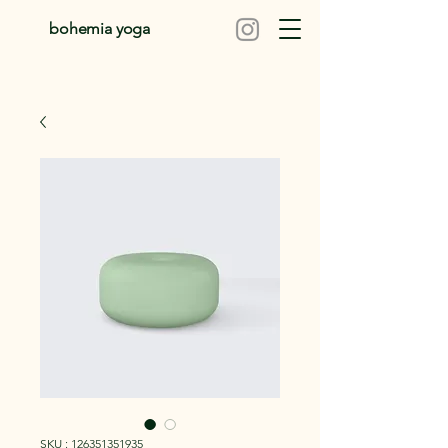
bohemia yoga
SKU : 126351351935