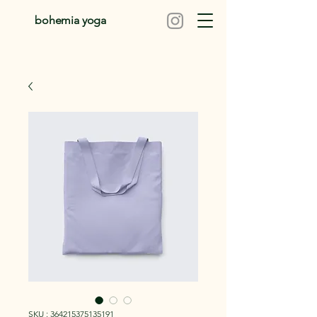
bohemia yoga
SKU : 364215375135191