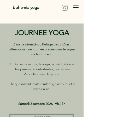
bohemia yoga
JOURNEE YOGA
Dans la sérénité du Refuge des 3 Ours,
offrez‑vous une journée placée sous le signe
de la douceur.
Portés par la nature, le yoga, la méditation et
des pauses réconfortantes, les heures
s’écoulent avec légèreté.
Chaque instant invite à ralentir, à respirer et à
revenir à soi.
Samedi 3 octobre 2026 I 9h-17h
Réservations