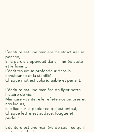
L’écriture est une manière de structurer sa 
pensée, 
Si la parole s’épanouit dans l’immédiateté 
et le fuyant, 
L’écrit trouve sa profondeur dans la 
consistance et la stabilité, 
Chaque mot est coloré, viable et parlant.  
L’écriture est une manière de figer notre 
histoire de vie, 
Mémoire vivante, elle reflète nos ombres et 
nos lueurs, 
Elle fixe sur le papier ce qui est enfoui, 
Chaque lettre est audace, fougue et 
pudeur. 
L’écriture est une manière de saisir ce qu’il 
reste entre les lignes, 